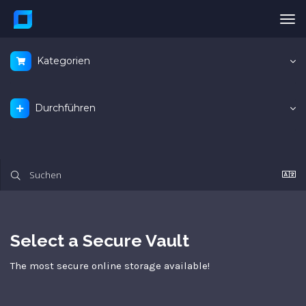
Nav
ein
Kategorien
Durchführen
Select a Secure Vault
The most secure online storage available!